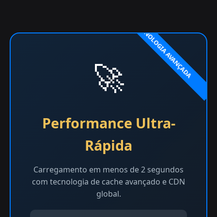
🚀
Performance Ultra-
Rápida
Carregamento em menos de 2 segundos
com tecnologia de cache avançado e CDN
global.