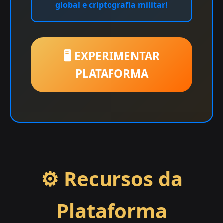
global e criptografia militar!
🖥️ EXPERIMENTAR
PLATAFORMA
⚙️ Recursos da
Plataforma