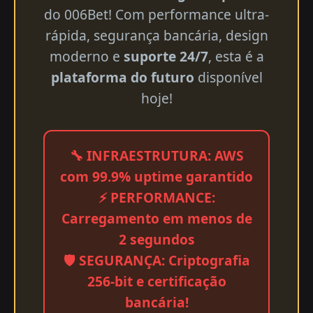
do 006Bet! Com performance ultra-
rápida, segurança bancária, design
moderno e
suporte 24/7
, esta é a
plataforma do futuro
disponível
hoje!
🔧 INFRAESTRUTURA: AWS
com 99.9% uptime garantido
⚡ PERFORMANCE:
Carregamento em menos de
2 segundos
🛡️ SEGURANÇA: Criptografia
256-bit e certificação
bancária!