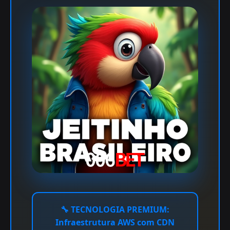
🔧
TECNOLOGIA PREMIUM:
Infraestrutura AWS com CDN