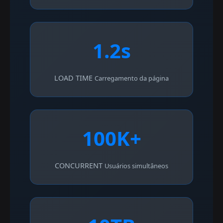
1.2s
LOAD TIME
Carregamento da página
100K+
CONCURRENT
Usuários simultâneos