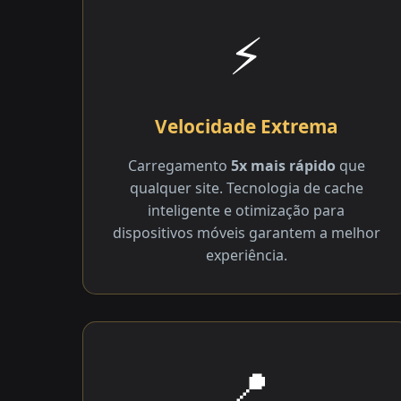
⚡
Velocidade Extrema
Carregamento
5x mais rápido
que
qualquer site. Tecnologia de cache
inteligente e otimização para
dispositivos móveis garantem a melhor
experiência.
📍