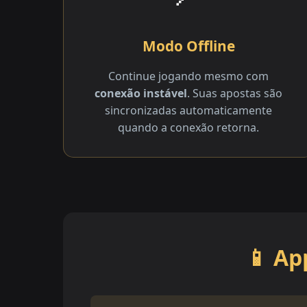
Modo Offline
Continue jogando mesmo com
conexão instável
. Suas apostas são
sincronizadas automaticamente
quando a conexão retorna.
📱 Ap