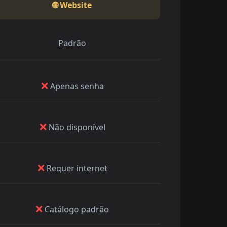
🌐 Website
Padrão
❌
Apenas senha
❌
Não disponível
❌
Requer internet
❌
Catálogo padrão