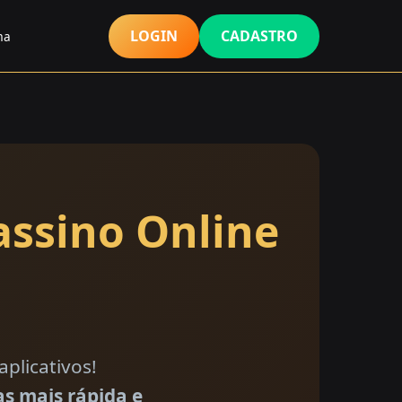
LOGIN
CADASTRO
ma
assino Online
aplicativos!
as mais rápida e