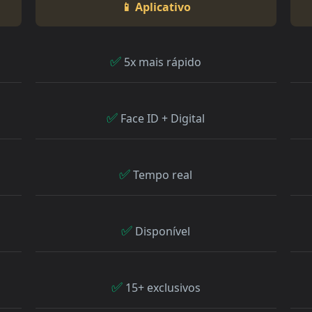
📱 Aplicativo
✅
5x mais rápido
✅
Face ID + Digital
✅
Tempo real
✅
Disponível
✅
15+ exclusivos