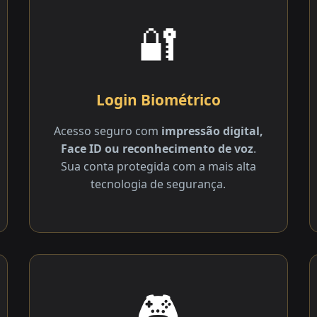
🔐
Login Biométrico
Acesso seguro com
impressão digital,
Face ID ou reconhecimento de voz
.
Sua conta protegida com a mais alta
tecnologia de segurança.
🎮