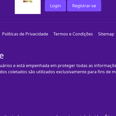
Login
Registrar-se
Políticas de Privacidade
Termos e Condições
Sitemap
de
 usuários e está empenhada em proteger todas as informaçõ
os coletados são utilizados exclusivamente para fins de m