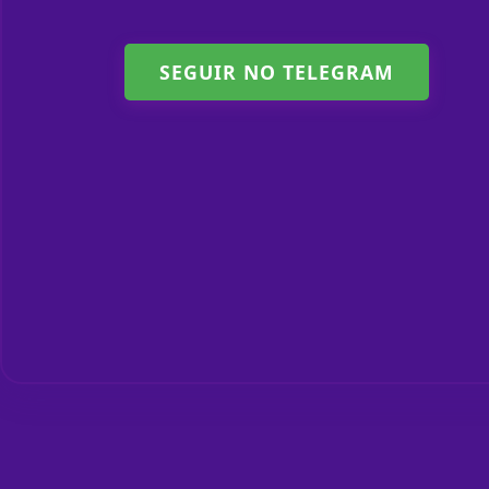
SEGUIR NO TELEGRAM