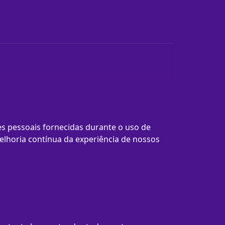
es pessoais fornecidas durante o uso de
elhoria contínua da experiência de nossos