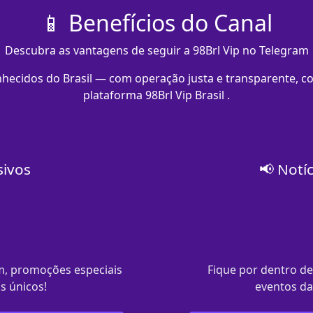
📱 Benefícios do Canal
Descubra as vantagens de seguir a 98Brl Vip no Telegram
nhecidos do Brasil — com operação justa e transparente, c
plataforma 98Brl Vip Brasil .
sivos
📢 Notí
m, promoções especiais
Fique por dentro d
s únicos!
eventos da