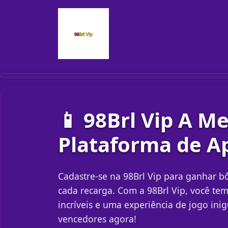
📱 98Brl Vip A M
Plataforma de A
Cadastre-se na 98Brl Vip para ganhar b
cada recarga. Com a 98Brl Vip, você te
incríveis e uma experiência de jogo inig
vencedores agora!