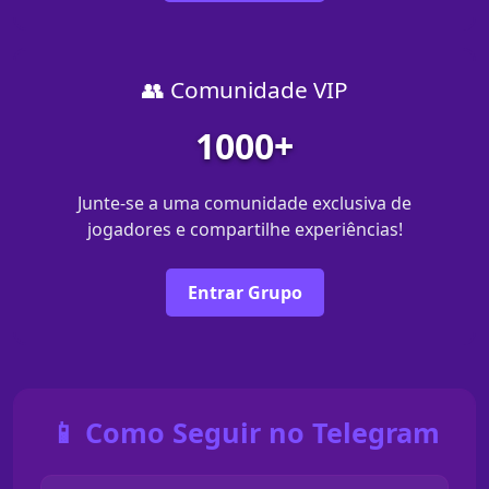
👥 Comunidade VIP
1000+
Junte-se a uma comunidade exclusiva de
jogadores e compartilhe experiências!
Entrar Grupo
📱 Como Seguir no Telegram