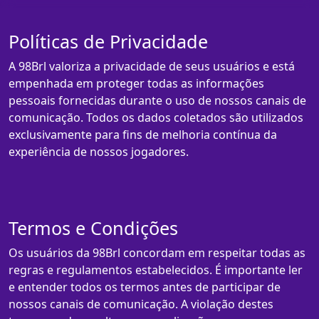
Políticas de Privacidade
A 98Brl valoriza a privacidade de seus usuários e está
empenhada em proteger todas as informações
pessoais fornecidas durante o uso de nossos canais de
comunicação. Todos os dados coletados são utilizados
exclusivamente para fins de melhoria contínua da
experiência de nossos jogadores.
Termos e Condições
Os usuários da 98Brl concordam em respeitar todas as
regras e regulamentos estabelecidos. É importante ler
e entender todos os termos antes de participar de
nossos canais de comunicação. A violação destes