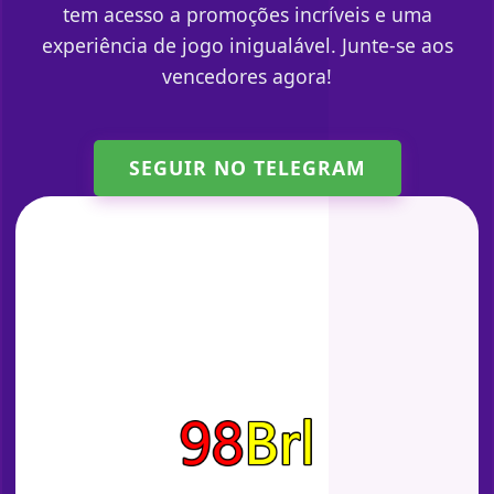
tem acesso a promoções incríveis e uma
experiência de jogo inigualável. Junte-se aos
vencedores agora!
SEGUIR NO TELEGRAM