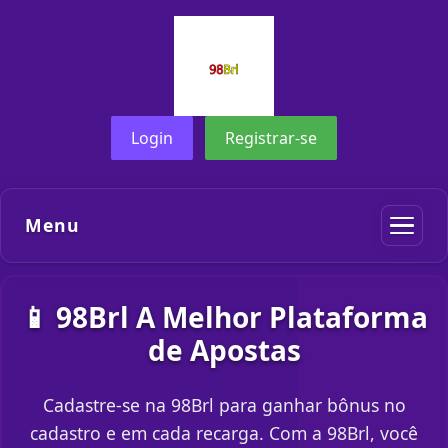
Login
Registrar-se
Menu
📱 98Brl A Melhor Plataforma
de Apostas
Cadastre-se na 98Brl para ganhar bônus no
cadastro e em cada recarga. Com a 98Brl, você