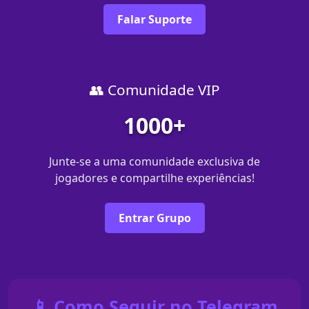
Falar Suporte
👥 Comunidade VIP
1000+
Junte-se a uma comunidade exclusiva de
jogadores e compartilhe experiências!
Entrar Grupo
📱 Como Seguir no Telegram