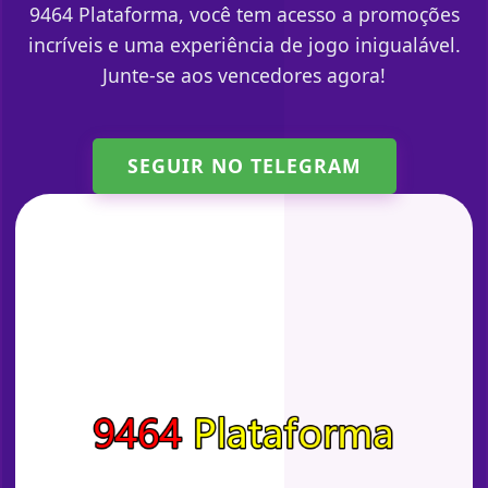
9464 Plataforma, você tem acesso a promoções
incríveis e uma experiência de jogo inigualável.
Junte-se aos vencedores agora!
SEGUIR NO TELEGRAM