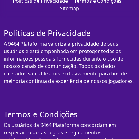
Políticas de Privacidade
Termos e Condições
Sitemap
Políticas de Privacidade
A 9464 Plataforma valoriza a privacidade de seus
usuários e está empenhada em proteger todas as
informações pessoais fornecidas durante o uso de
nossos canais de comunicação. Todos os dados
coletados são utilizados exclusivamente para fins de
melhoria contínua da experiência de nossos jogadores.
Termos e Condições
Os usuários da 9464 Plataforma concordam em
respeitar todas as regras e regulamentos