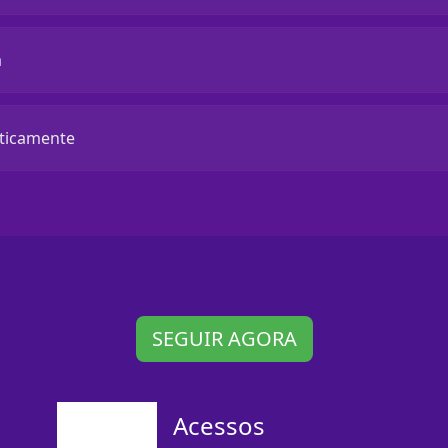
a
aticamente
SEGUIR AGORA
Acessos