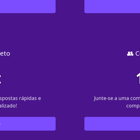
reto
👥 
t
espostas rápidas e
Junte-se a uma com
lizado!
compa
e