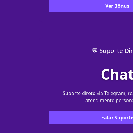
Ver Bônus
💬 Suporte Di
Cha
Suporte direto via Telegram, r
atendimento persona
Falar Suport