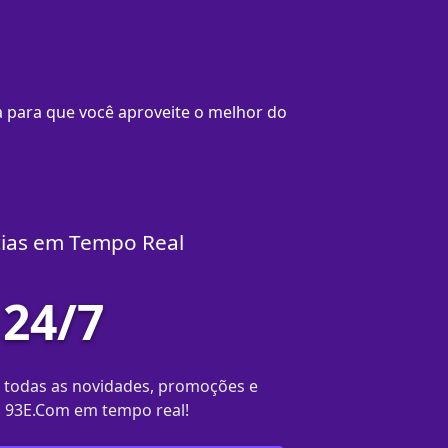
 para que você aproveite o melhor do
cias em Tempo Real
24/7
e todas as novidades, promoções e
 93E.Com em tempo real!