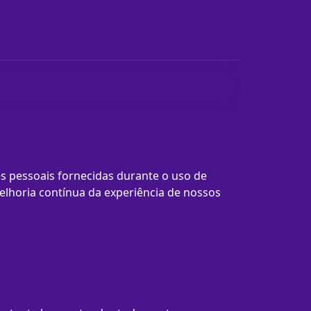
s pessoais fornecidas durante o uso de
elhoria contínua da experiência de nossos