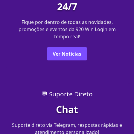
24/7
Fique por dentro de todas as novidades,
promoções e eventos da 920 Win Login em
tempo real!
Ver Notícias
💬 Suporte Direto
Chat
Suporte direto via Telegram, respostas rápidas e
atendimento personalizado!