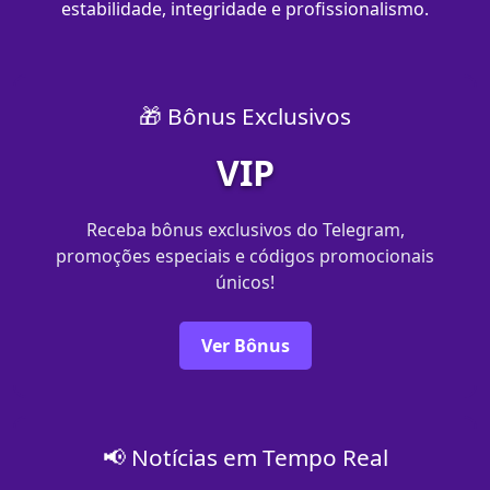
estabilidade, integridade e profissionalismo.
🎁 Bônus Exclusivos
VIP
Receba bônus exclusivos do Telegram,
promoções especiais e códigos promocionais
únicos!
Ver Bônus
📢 Notícias em Tempo Real