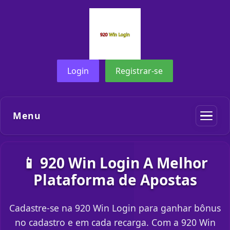
Login
Registrar-se
Menu
📱 920 Win Login A Melhor
Plataforma de Apostas
Cadastre-se na 920 Win Login para ganhar bônus
no cadastro e em cada recarga. Com a 920 Win