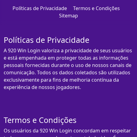
Políticas de Privacidade
Termos e Condições
Sitemap
Políticas de Privacidade
A 920 Win Login valoriza a privacidade de seus usuários
e está empenhada em proteger todas as informações
pessoais fornecidas durante o uso de nossos canais de
comunicação. Todos os dados coletados são utilizados
exclusivamente para fins de melhoria contínua da
experiência de nossos jogadores.
Termos e Condições
Os usuários da 920 Win Login concordam em respeitar