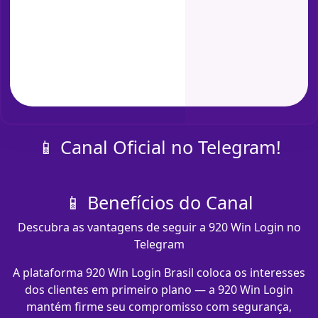
📱 Canal Oficial no Telegram!
📱 Benefícios do Canal
Descubra as vantagens de seguir a 920 Win Login no
Telegram
A plataforma 920 Win Login Brasil coloca os interesses
dos clientes em primeiro plano — a 920 Win Login
mantém firme seu compromisso com segurança,