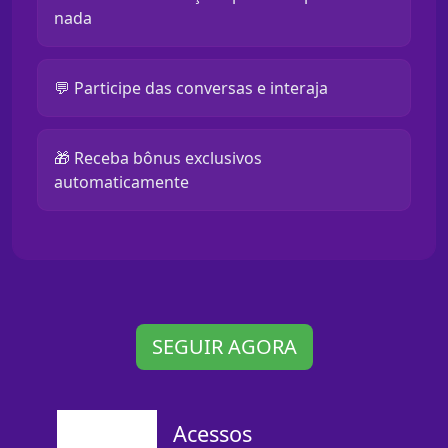
nada
💬 Participe das conversas e interaja
🎁 Receba bônus exclusivos
automaticamente
SEGUIR AGORA
Acessos