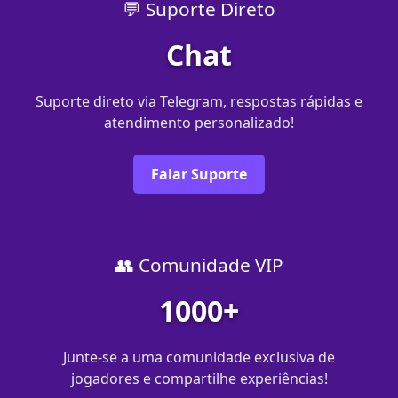
💬 Suporte Direto
Chat
Suporte direto via Telegram, respostas rápidas e
atendimento personalizado!
Falar Suporte
👥 Comunidade VIP
1000+
Junte-se a uma comunidade exclusiva de
jogadores e compartilhe experiências!