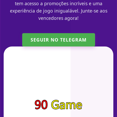
tem acesso a promoções incríveis e uma
experiência de jogo inigualável. Junte-se aos
vencedores agora!
SEGUIR NO TELEGRAM