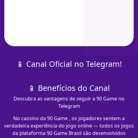
📱 Canal Oficial no Telegram!
📱 Benefícios do Canal
Descubra as vantagens de seguir a 90 Game no
Telegram
No cassino da 90 Game , os jogadores sentem a
verdadeira experiência do jogo online — todos os jogos
da plataforma 90 Game Brasil são desenvolvidos