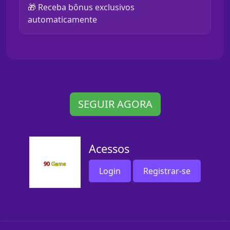
🎁 Receba bônus exclusivos
automaticamente
SEGUIR AGORA
Acessos
Login
Registrar-se