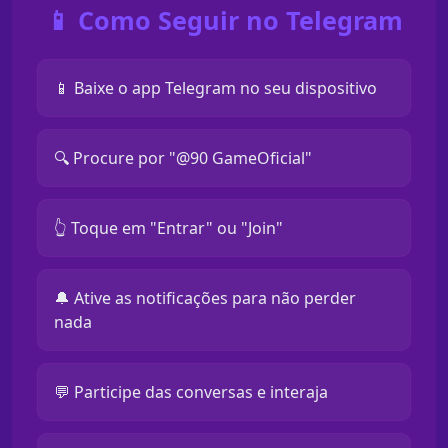
📱 Como Seguir no Telegram
📱 Baixe o app Telegram no seu dispositivo
🔍 Procure por "@90 GameOficial"
👆 Toque em "Entrar" ou "Join"
🔔 Ative as notificações para não perder
nada
💬 Participe das conversas e interaja