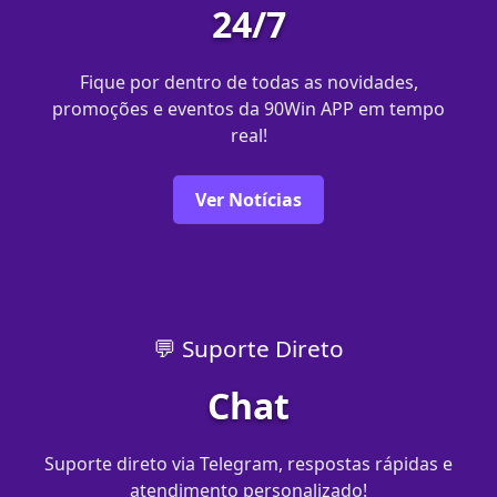
24/7
Fique por dentro de todas as novidades,
promoções e eventos da 90Win APP em tempo
real!
Ver Notícias
💬 Suporte Direto
Chat
Suporte direto via Telegram, respostas rápidas e
atendimento personalizado!