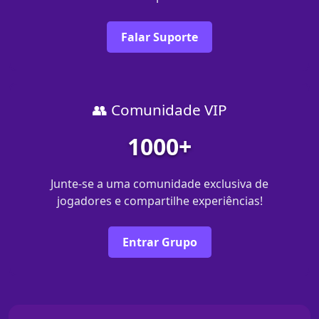
Falar Suporte
👥 Comunidade VIP
1000+
Junte-se a uma comunidade exclusiva de
jogadores e compartilhe experiências!
Entrar Grupo