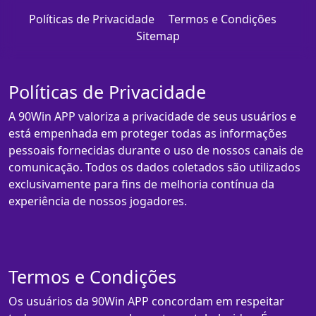
Políticas de Privacidade
Termos e Condições
Sitemap
Políticas de Privacidade
A 90Win APP valoriza a privacidade de seus usuários e
está empenhada em proteger todas as informações
pessoais fornecidas durante o uso de nossos canais de
comunicação. Todos os dados coletados são utilizados
exclusivamente para fins de melhoria contínua da
experiência de nossos jogadores.
Termos e Condições
Os usuários da 90Win APP concordam em respeitar