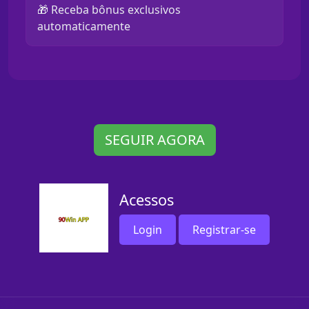
🎁 Receba bônus exclusivos
automaticamente
SEGUIR AGORA
Acessos
Login
Registrar-se