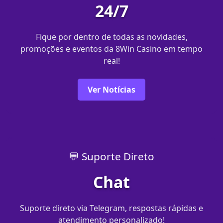
24/7
Fique por dentro de todas as novidades,
promoções e eventos da 8Win Casino em tempo
real!
Ver Notícias
💬 Suporte Direto
Chat
Suporte direto via Telegram, respostas rápidas e
atendimento personalizado!