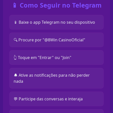
📱 Como Seguir no Telegram
📱 Baixe o app Telegram no seu dispositivo
🔍 Procure por "@8Win CasinoOficial"
👆 Toque em "Entrar" ou "Join"
🔔 Ative as notificações para não perder
nada
💬 Participe das conversas e interaja