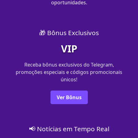
oportunidades.
🎁 Bônus Exclusivos
VIP
Receba bônus exclusivos do Telegram,
promoções especiais e códigos promocionais
únicos!
Ver Bônus
📢 Notícias em Tempo Real