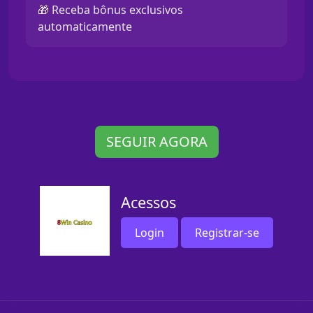
🎁 Receba bônus exclusivos
automaticamente
SEGUIR AGORA
Acessos
Login
Registrar-se