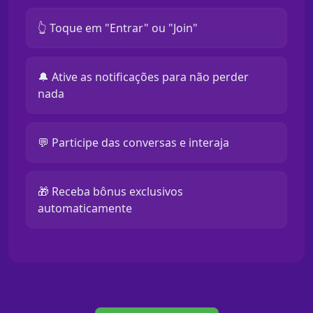
👆 Toque em "Entrar" ou "Join"
🔔 Ative as notificações para não perder
nada
💬 Participe das conversas e interaja
🎁 Receba bônus exclusivos
automaticamente