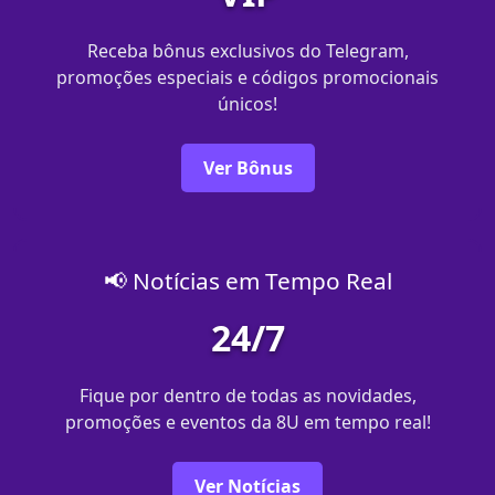
Receba bônus exclusivos do Telegram,
promoções especiais e códigos promocionais
únicos!
Ver Bônus
📢 Notícias em Tempo Real
24/7
Fique por dentro de todas as novidades,
promoções e eventos da 8U em tempo real!
Ver Notícias