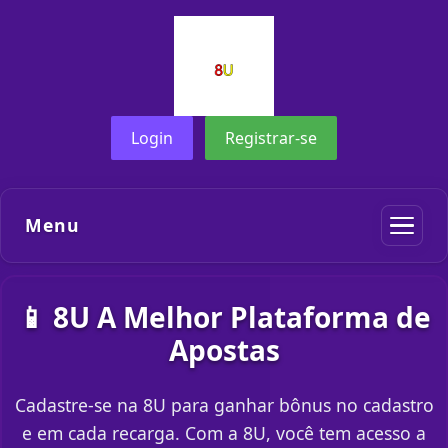
Login
Registrar-se
Menu
📱 8U A Melhor Plataforma de
Apostas
Cadastre-se na 8U para ganhar bônus no cadastro
e em cada recarga. Com a 8U, você tem acesso a