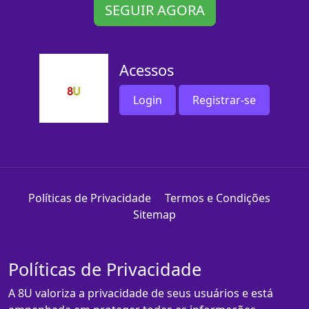
SEGUIR AGORA
Acessos
Login
Registrar-se
Políticas de Privacidade
Termos e Condições
Sitemap
Políticas de Privacidade
A 8U valoriza a privacidade de seus usuários e está