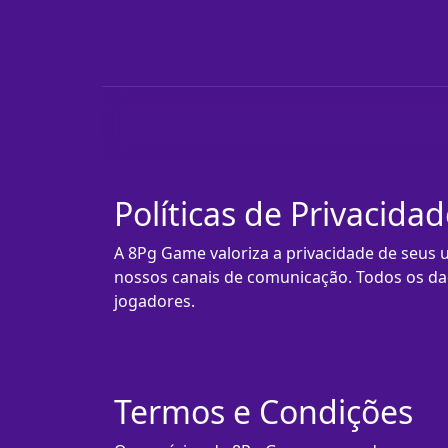
Políticas de Privacida
A 8Pg Game valoriza a privacidade de seus
nossos canais de comunicação. Todos os dad
jogadores.
Termos e Condições