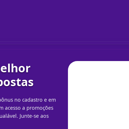
elhor
postas
bônus no cadastro e em
em acesso a promoções
ualável. Junte-se aos