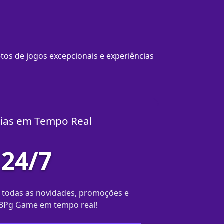
tos de jogos excepcionais e experiências
cias em Tempo Real
24/7
e todas as novidades, promoções e
 8Pg Game em tempo real!