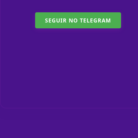
SEGUIR NO TELEGRAM