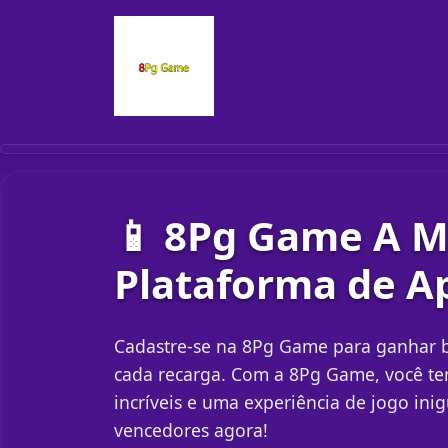
📱 8Pg Game A M
Plataforma de A
Cadastre-se na 8Pg Game para ganhar 
cada recarga. Com a 8Pg Game, você t
incríveis e uma experiência de jogo inig
vencedores agora!