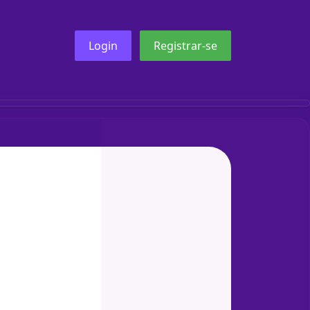
Login
Registrar-se