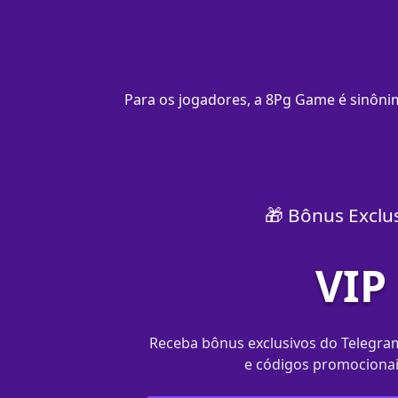
Para os jogadores, a 8Pg Game é sinônim
🎁 Bônus Exclu
VIP
Receba bônus exclusivos do Telegra
e códigos promocionai