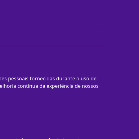
es pessoais fornecidas durante o uso de
elhoria contínua da experiência de nossos