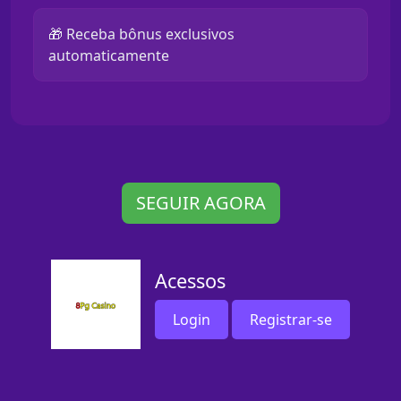
🎁 Receba bônus exclusivos
automaticamente
SEGUIR AGORA
Acessos
Login
Registrar-se