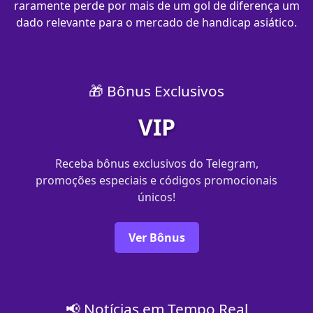
raramente perde por mais de um gol de diferença um
dado relevante para o mercado de handicap asiático.
🎁 Bônus Exclusivos
VIP
Receba bônus exclusivos do Telegram,
promoções especiais e códigos promocionais
únicos!
Ver Bônus
📢 Notícias em Tempo Real