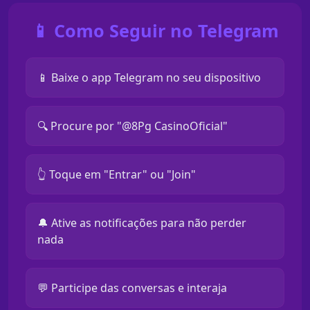
📱 Como Seguir no Telegram
📱 Baixe o app Telegram no seu dispositivo
🔍 Procure por "@8Pg CasinoOficial"
👆 Toque em "Entrar" ou "Join"
🔔 Ative as notificações para não perder
nada
💬 Participe das conversas e interaja