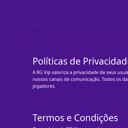
Políticas de Privacida
A 8G Vip valoriza a privacidade de seus us
nossos canais de comunicação. Todos os dad
jogadores.
Termos e Condições