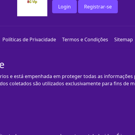
Login
Registrar-se
Políticas de Privacidade
Termos e Condições
Sitemap
de
uários e está empenhada em proteger todas as informações 
os coletados são utilizados exclusivamente para fins de m