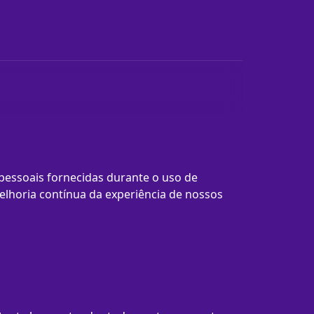
pessoais fornecidas durante o uso de
elhoria contínua da experiência de nossos