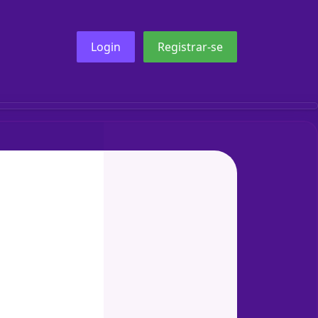
Login
Registrar-se