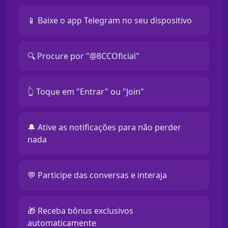
📱 Baixe o app Telegram no seu dispositivo
🔍 Procure por "@8CCOficial"
👆 Toque em "Entrar" ou "Join"
🔔 Ative as notificações para não perder
nada
💬 Participe das conversas e interaja
🎁 Receba bônus exclusivos
automaticamente