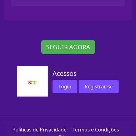
SEGUIR AGORA
Acessos
Login
Registrar-se
Políticas de Privacidade
Termos e Condições