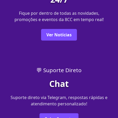
Fique por dentro de todas as novidades,
promoções e eventos da 8CC em tempo real!
Ver Notícias
💬 Suporte Direto
Chat
Suporte direto via Telegram, respostas rápidas e
atendimento personalizado!