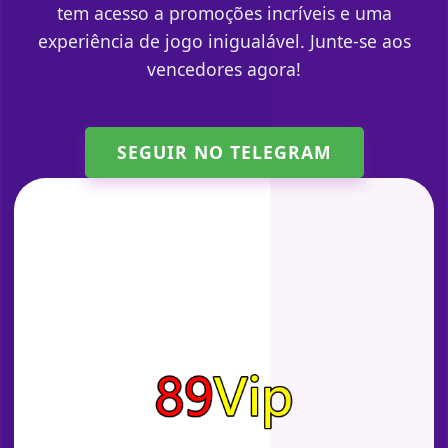
tem acesso a promoções incríveis e uma
experiência de jogo inigualável. Junte-se aos
vencedores agora!
SEGUIR NO TELEGRAM