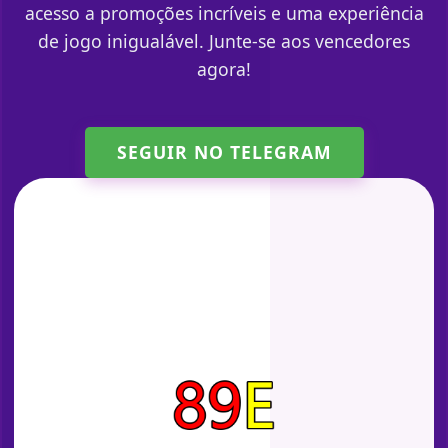
acesso a promoções incríveis e uma experiência
de jogo inigualável. Junte-se aos vencedores
agora!
SEGUIR NO TELEGRAM