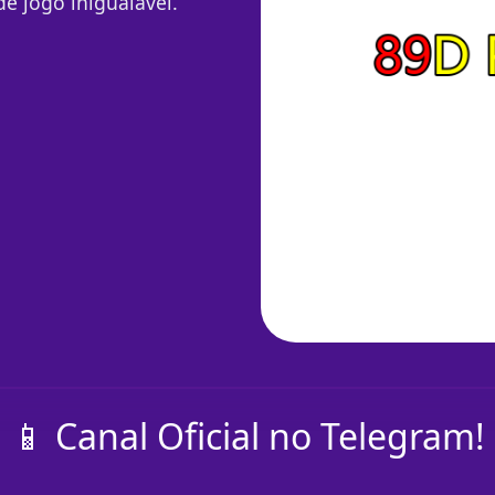
e jogo inigualável.
📱 Canal Oficial no Telegram!