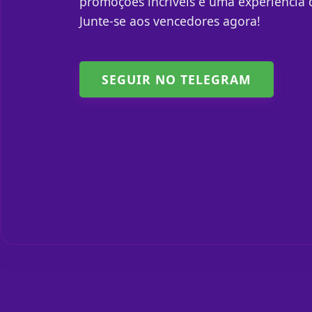
promoções incríveis e uma experiência d
Junte-se aos vencedores agora!
SEGUIR NO TELEGRAM