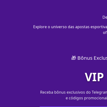
De
Explore o universo das apostas esporti
of
🎁 Bônus Exclu
VIP
Receba bônus exclusivos do Telegra
e códigos promocionai