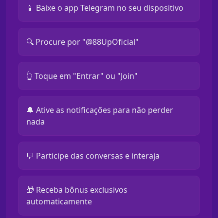
📱 Baixe o app Telegram no seu dispositivo
🔍 Procure por "@88UpOficial"
👆 Toque em "Entrar" ou "Join"
🔔 Ative as notificações para não perder
nada
💬 Participe das conversas e interaja
🎁 Receba bônus exclusivos
automaticamente