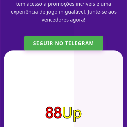
tem acesso a promoções incríveis e uma
experiência de jogo inigualável. Junte-se aos
vencedores agora!
SEGUIR NO TELEGRAM