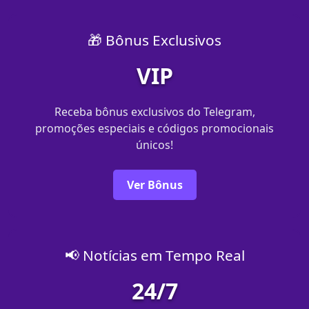
🎁 Bônus Exclusivos
VIP
Receba bônus exclusivos do Telegram,
promoções especiais e códigos promocionais
únicos!
Ver Bônus
📢 Notícias em Tempo Real
24/7