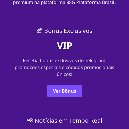
premium na plataforma 88G Plataforma Brasil .
🎁 Bônus Exclusivos
VIP
Receba bônus exclusivos do Telegram,
promoções especiais e códigos promocionais
únicos!
Ver Bônus
📢 Notícias em Tempo Real