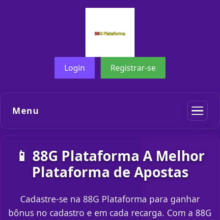
Login
Registrar-se
Menu
📱 88G Plataforma A Melhor
Plataforma de Apostas
Cadastre-se na 88G Plataforma para ganhar
bônus no cadastro e em cada recarga. Com a 88G