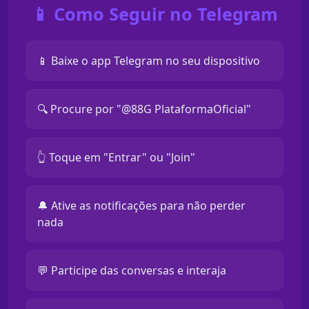
📱 Como Seguir no Telegram
📱 Baixe o app Telegram no seu dispositivo
🔍 Procure por "@88G PlataformaOficial"
👆 Toque em "Entrar" ou "Join"
🔔 Ative as notificações para não perder
nada
💬 Participe das conversas e interaja