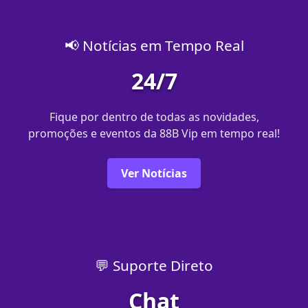
📢 Notícias em Tempo Real
24/7
Fique por dentro de todas as novidades,
promoções e eventos da 88B Vip em tempo real!
Ver Notícias
💬 Suporte Direto
Chat