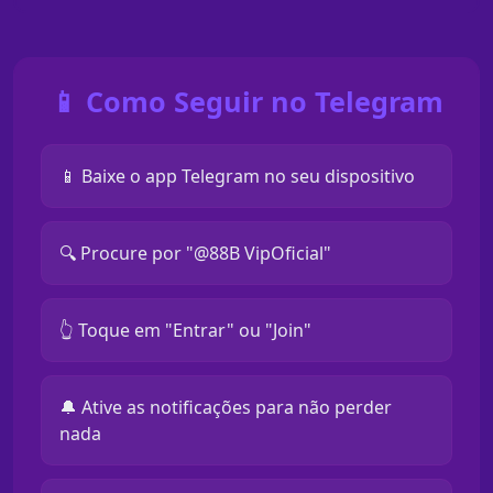
📱 Como Seguir no Telegram
📱 Baixe o app Telegram no seu dispositivo
🔍 Procure por "@88B VipOficial"
👆 Toque em "Entrar" ou "Join"
🔔 Ative as notificações para não perder
nada