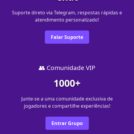
Suporte direto via Telegram, respostas rápidas e
atendimento personalizado!
Falar Suporte
👥 Comunidade VIP
1000+
Junte-se a uma comunidade exclusiva de
jogadores e compartilhe experiências!
Entrar Grupo