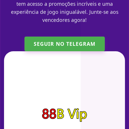
tem acesso a promoções incríveis e uma
experiência de jogo inigualável. Junte-se aos
vencedores agora!
SEGUIR NO TELEGRAM