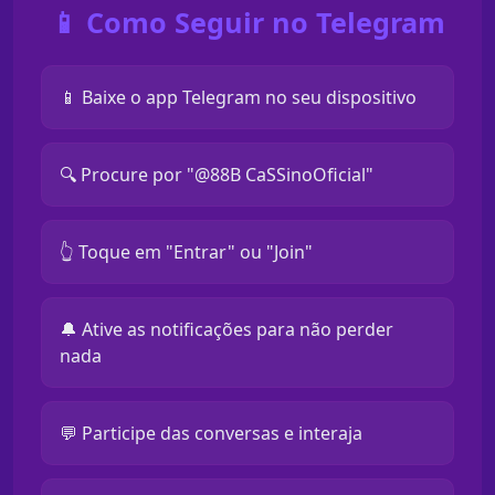
📱 Como Seguir no Telegram
📱 Baixe o app Telegram no seu dispositivo
🔍 Procure por "@88B CaSSinoOficial"
👆 Toque em "Entrar" ou "Join"
🔔 Ative as notificações para não perder
nada
💬 Participe das conversas e interaja