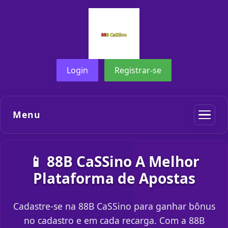
Login
Registrar-se
Menu
📱 88B CaSSino A Melhor
Plataforma de Apostas
Cadastre-se na 88B CaSSino para ganhar bônus
no cadastro e em cada recarga. Com a 88B