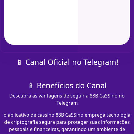
📱 Canal Oficial no Telegram!
📱 Benefícios do Canal
Descubra as vantagens de seguir a 88B CaSSino no
Telegram
o aplicativo de cassino 88B CaSSino emprega tecnologia
de criptografia segura para proteger suas informações
pessoais e financeiras, garantindo um ambiente de