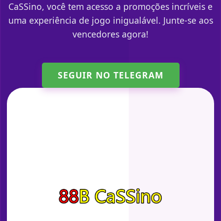
CaSSino, você tem acesso a promoções incríveis e
uma experiência de jogo inigualável. Junte-se aos
vencedores agora!
SEGUIR NO TELEGRAM