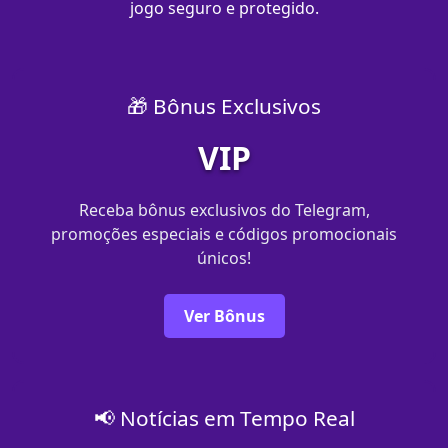
jogo seguro e protegido.
🎁 Bônus Exclusivos
VIP
Receba bônus exclusivos do Telegram,
promoções especiais e códigos promocionais
únicos!
Ver Bônus
📢 Notícias em Tempo Real