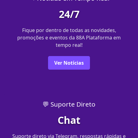
24/7
Fique por dentro de todas as novidades,
promoções e eventos da 88A Plataforma em
tempo real!
Ver Notícias
💬 Suporte Direto
Chat
Suporte direto via Telegram, respostas rápidas e