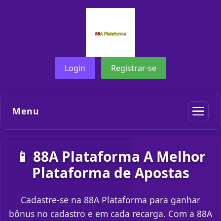
Login
Registrar-se
Menu
📱 88A Plataforma A Melhor
Plataforma de Apostas
Cadastre-se na 88A Plataforma para ganhar
bônus no cadastro e em cada recarga. Com a 88A