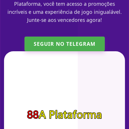
Plataforma, você tem acesso a promoções
incríveis e uma experiência de jogo inigualável.
Junte-se aos vencedores agora!
SEGUIR NO TELEGRAM