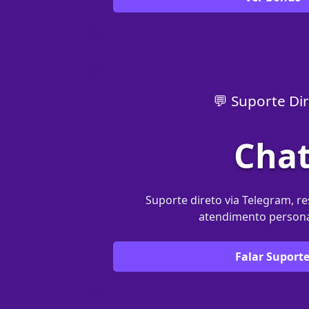
💬 Suporte Di
Cha
Suporte direto via Telegram, r
atendimento persona
Falar Suport