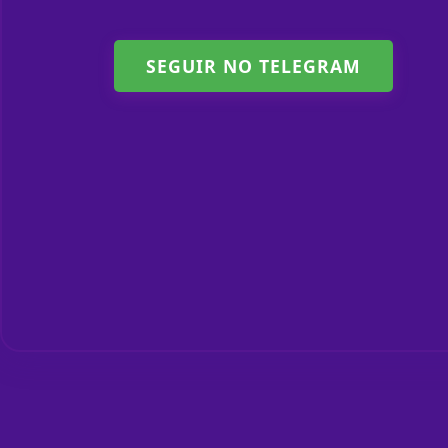
SEGUIR NO TELEGRAM