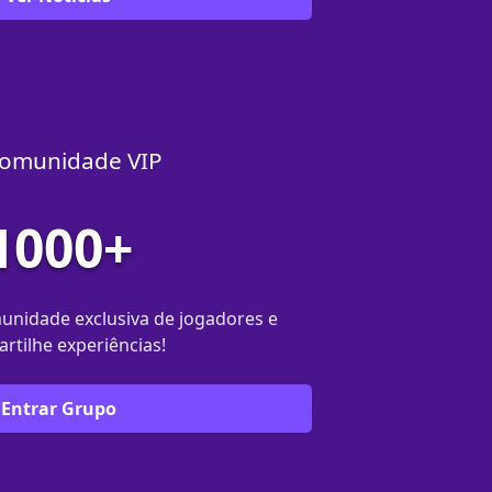
Comunidade VIP
1000+
unidade exclusiva de jogadores e
rtilhe experiências!
Entrar Grupo