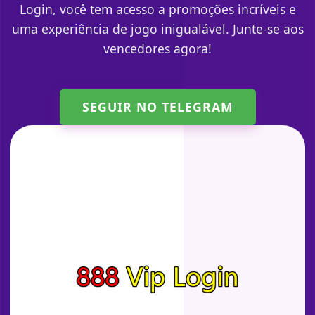
Login, você tem acesso a promoções incríveis e
uma experiência de jogo inigualável. Junte-se aos
vencedores agora!
SEGUIR NO TELEGRAM