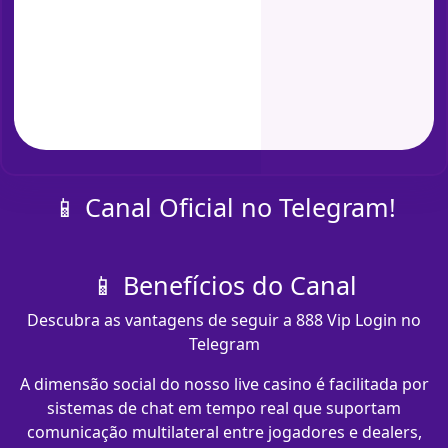
📱 Canal Oficial no Telegram!
📱 Benefícios do Canal
Descubra as vantagens de seguir a 888 Vip Login no
Telegram
A dimensão social do nosso live casino é facilitada por
sistemas de chat em tempo real que suportam
comunicação multilateral entre jogadores e dealers,