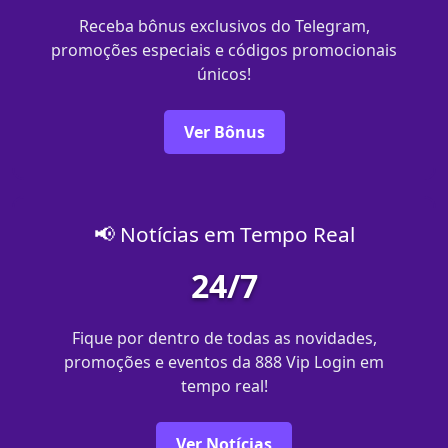
Receba bônus exclusivos do Telegram,
promoções especiais e códigos promocionais
únicos!
Ver Bônus
📢 Notícias em Tempo Real
24/7
Fique por dentro de todas as novidades,
promoções e eventos da 888 Vip Login em
tempo real!
Ver Notícias