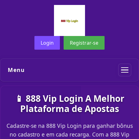
Login
Registrar-se
Menu
📱 888 Vip Login A Melhor
Plataforma de Apostas
Cadastre-se na 888 Vip Login para ganhar bônus
no cadastro e em cada recarga. Com a 888 Vip