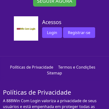
SEGUIR AGORA
Acessos
Login
Registrar-se
Políticas de Privacidade
Termos e Condições
Sitemap
Políticas de Privacidade
A 888Win Com Login valoriza a privacidade de seus
usuários e está empenhada em proteger todas as