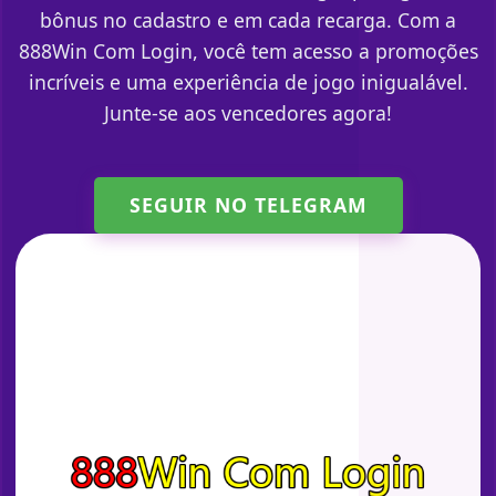
bônus no cadastro e em cada recarga. Com a
888Win Com Login, você tem acesso a promoções
incríveis e uma experiência de jogo inigualável.
Junte-se aos vencedores agora!
SEGUIR NO TELEGRAM