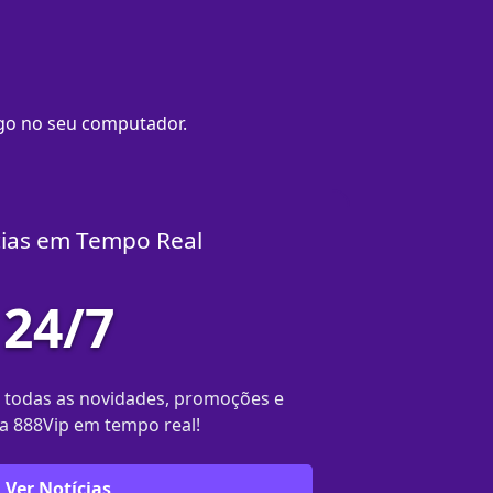
jogo no seu computador.
cias em Tempo Real
24/7
e todas as novidades, promoções e
a 888Vip em tempo real!
Ver Notícias