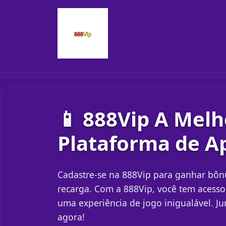
📱 888Vip A Melh
Plataforma de A
Cadastre-se na 888Vip para ganhar bôn
recarga. Com a 888Vip, você tem acesso
uma experiência de jogo inigualável. J
agora!