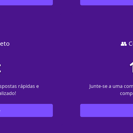
reto
👥 
t
espostas rápidas e
Junte-se a uma com
lizado!
compa
e