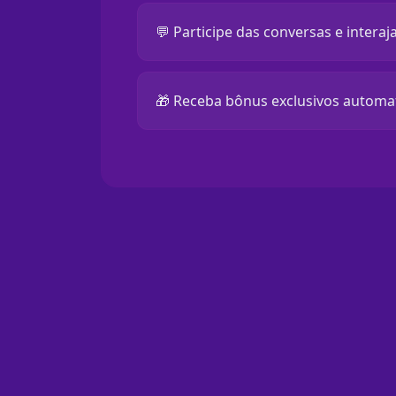
💬 Participe das conversas e interaj
🎁 Receba bônus exclusivos autom