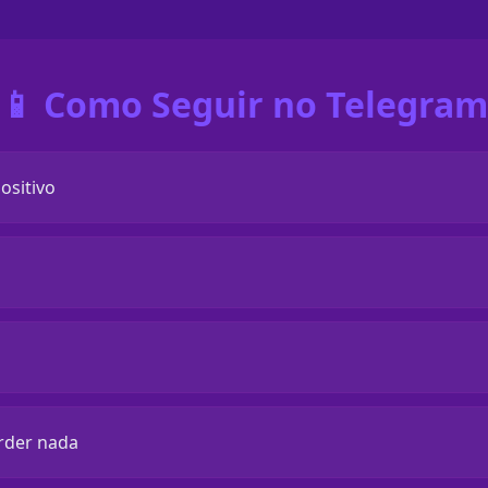
📱 Como Seguir no Telegram
ositivo
erder nada