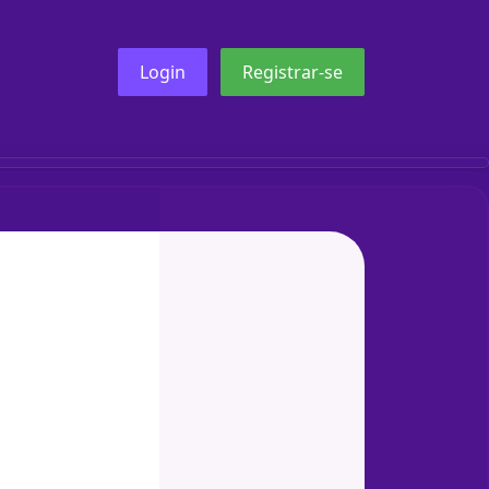
Login
Registrar-se