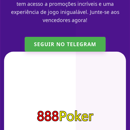
tem acesso a promoções incríveis e uma
experiência de jogo inigualável. Junte-se aos
vencedores agora!
SEGUIR NO TELEGRAM