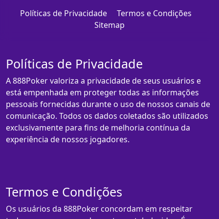
Políticas de Privacidade
Termos e Condições
Sitemap
Políticas de Privacidade
A 888Poker valoriza a privacidade de seus usuários e
está empenhada em proteger todas as informações
pessoais fornecidas durante o uso de nossos canais de
comunicação. Todos os dados coletados são utilizados
exclusivamente para fins de melhoria contínua da
experiência de nossos jogadores.
Termos e Condições
Os usuários da 888Poker concordam em respeitar