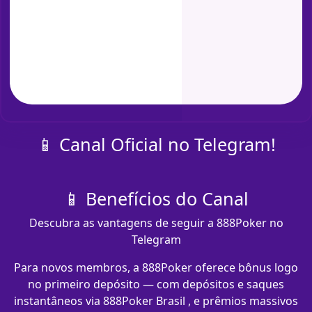
📱 Canal Oficial no Telegram!
📱 Benefícios do Canal
Descubra as vantagens de seguir a 888Poker no
Telegram
Para novos membros, a 888Poker oferece bônus logo
no primeiro depósito — com depósitos e saques
instantâneos via 888Poker Brasil , e prêmios massivos