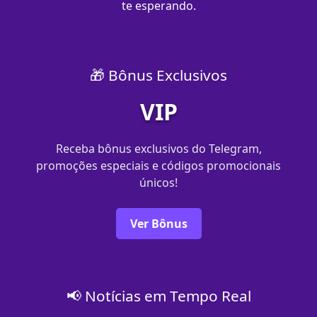
te esperando.
🎁 Bônus Exclusivos
VIP
Receba bônus exclusivos do Telegram,
promoções especiais e códigos promocionais
únicos!
Ver Bônus
📢 Notícias em Tempo Real