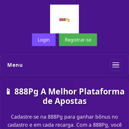
Login
Registrar-se
Menu
📱 888Pg A Melhor Plataforma
de Apostas
Cadastre-se na 888Pg para ganhar bônus no
cadastro e em cada recarga. Com a 888Pg, você