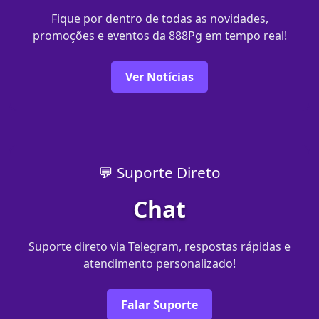
Fique por dentro de todas as novidades,
promoções e eventos da 888Pg em tempo real!
Ver Notícias
💬 Suporte Direto
Chat
Suporte direto via Telegram, respostas rápidas e
atendimento personalizado!
Falar Suporte