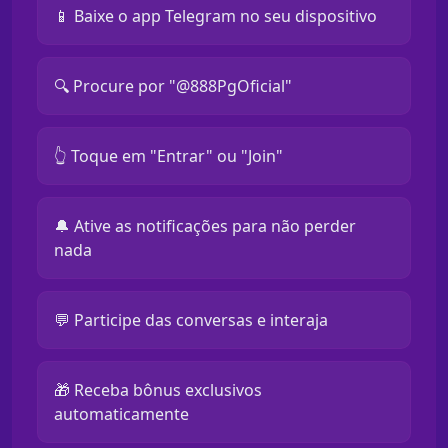
📱 Baixe o app Telegram no seu dispositivo
🔍 Procure por "@888PgOficial"
👆 Toque em "Entrar" ou "Join"
🔔 Ative as notificações para não perder
nada
💬 Participe das conversas e interaja
🎁 Receba bônus exclusivos
automaticamente