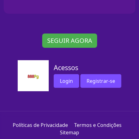
SEGUIR AGORA
Acessos
Login
Registrar-se
Políticas de Privacidade
Termos e Condições
Sitemap