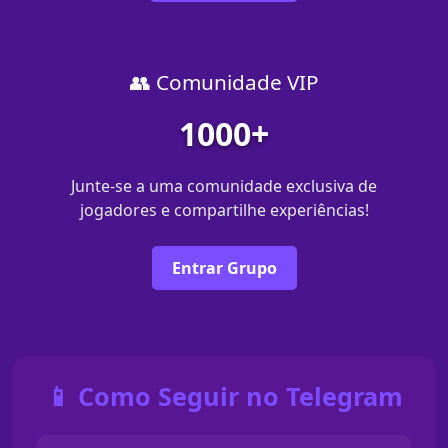
👥 Comunidade VIP
1000+
Junte-se a uma comunidade exclusiva de
jogadores e compartilhe experiências!
Entrar Grupo
📱 Como Seguir no Telegram