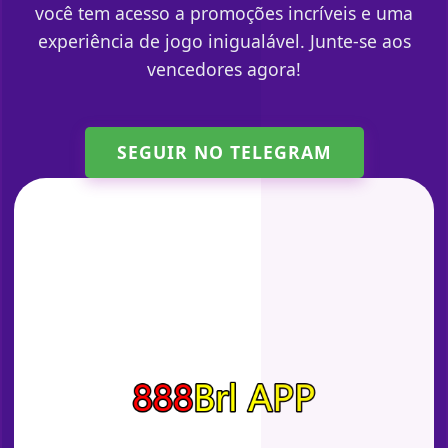
você tem acesso a promoções incríveis e uma
experiência de jogo inigualável. Junte-se aos
vencedores agora!
SEGUIR NO TELEGRAM