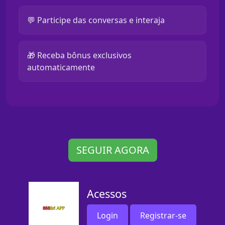
💬 Participe das conversas e interaja
🎁 Receba bônus exclusivos
automaticamente
SEGUIR AGORA
Acessos
Login
Registrar-se