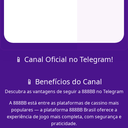
📱 Canal Oficial no Telegram!
📱 Benefícios do Canal
Descubra as vantagens de seguir a 888BB no Telegram
A 888BB está entre as plataformas de cassino mais
populares — a plataforma 888BB Brasil oferece a
experiência de jogo mais completa, com segurança e
praticidade.