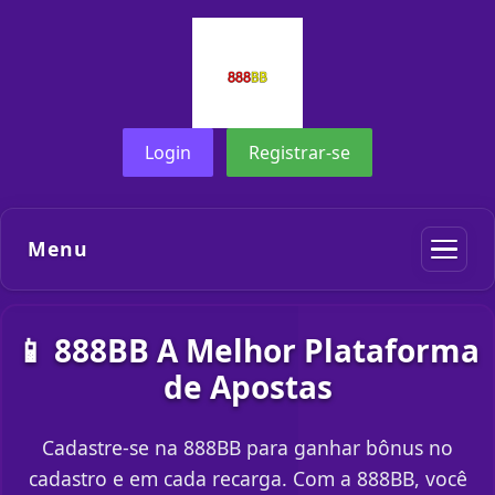
Login
Registrar-se
Menu
📱 888BB A Melhor Plataforma
de Apostas
Cadastre-se na 888BB para ganhar bônus no
cadastro e em cada recarga. Com a 888BB, você