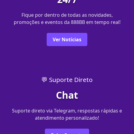
Fique por dentro de todas as novidades,
promoções e eventos da 888BB em tempo real!
Ver Notícias
💬 Suporte Direto
Chat
Suporte direto via Telegram, respostas rápidas e
atendimento personalizado!