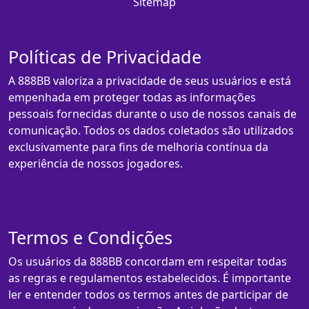
Sitemap
Políticas de Privacidade
A 888BB valoriza a privacidade de seus usuários e está
empenhada em proteger todas as informações
pessoais fornecidas durante o uso de nossos canais de
comunicação. Todos os dados coletados são utilizados
exclusivamente para fins de melhoria contínua da
experiência de nossos jogadores.
Termos e Condições
Os usuários da 888BB concordam em respeitar todas
as regras e regulamentos estabelecidos. É importante
ler e entender todos os termos antes de participar de