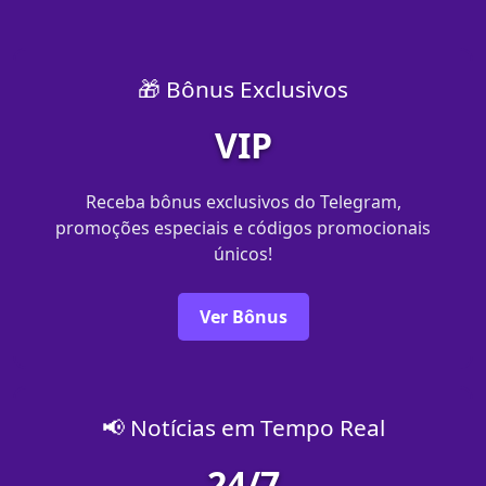
🎁 Bônus Exclusivos
VIP
Receba bônus exclusivos do Telegram,
promoções especiais e códigos promocionais
únicos!
Ver Bônus
📢 Notícias em Tempo Real
24/7