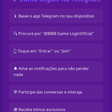
📱 Baixe o app Telegram no seu dispositivo
🔍 Procure por "@8888 Game LoginOficial"
👆 Toque em "Entrar" ou "Join"
🔔 Ative as notificações para não perder
nada
💬 Participe das conversas e interaja
🎁 Receba bônus exclusivos