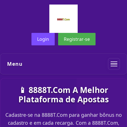
Login
Registrar-se
Menu
📱 8888T.Com A Melhor
Plataforma de Apostas
Cadastre-se na 8888T.Com para ganhar bônus no
cadastro e em cada recarga. Com a 8888T.Com,