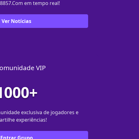
 8857.Com em tempo real!
Ver Notícias
Comunidade VIP
1000+
unidade exclusiva de jogadores e
rtilhe experiências!
Entrar Grupo