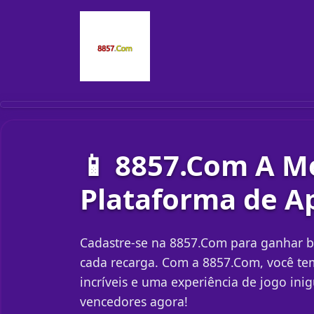
📱 8857.Com A M
Plataforma de A
Cadastre-se na 8857.Com para ganhar 
cada recarga. Com a 8857.Com, você t
incríveis e uma experiência de jogo inig
vencedores agora!