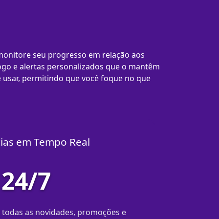
onitore seu progresso em relação aos
 jogo e alertas personalizados que o mantêm
e usar, permitindo que você foque no que
cias em Tempo Real
24/7
e todas as novidades, promoções e