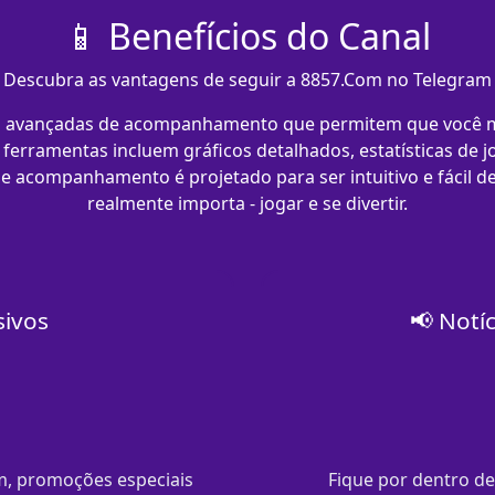
📱 Benefícios do Canal
Descubra as vantagens de seguir a 8857.Com no Telegram
s avançadas de acompanhamento que permitem que você m
 ferramentas incluem gráficos detalhados, estatísticas de
e acompanhamento é projetado para ser intuitivo e fácil d
realmente importa - jogar e se divertir.
sivos
📢 Notí
m, promoções especiais
Fique por dentro d