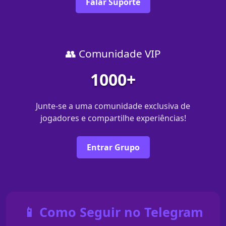
Falar Suporte
👥 Comunidade VIP
1000+
Junte-se a uma comunidade exclusiva de
jogadores e compartilhe experiências!
Entrar Grupo
📱 Como Seguir no Telegram