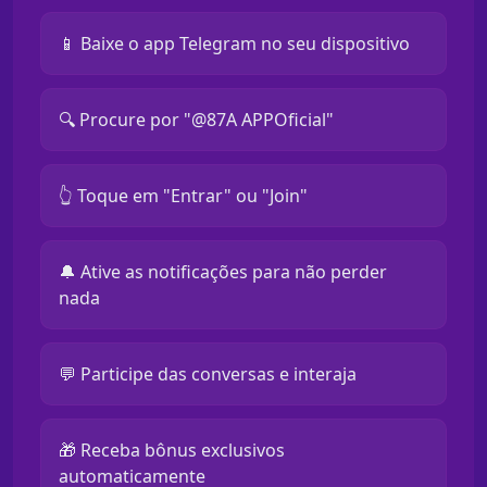
📱 Baixe o app Telegram no seu dispositivo
🔍 Procure por "@87A APPOficial"
👆 Toque em "Entrar" ou "Join"
🔔 Ative as notificações para não perder
nada
💬 Participe das conversas e interaja
🎁 Receba bônus exclusivos
automaticamente