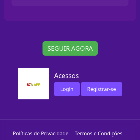
SEGUIR AGORA
Acessos
Login
Registrar-se
Políticas de Privacidade
Termos e Condições