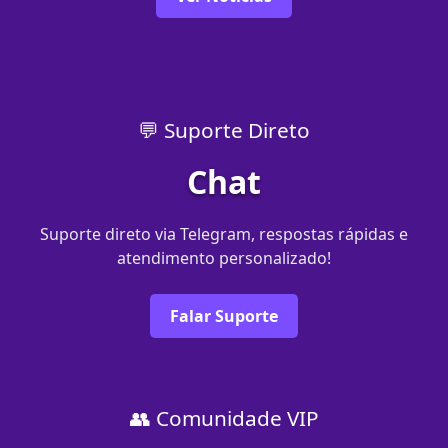
💬 Suporte Direto
Chat
Suporte direto via Telegram, respostas rápidas e
atendimento personalizado!
Falar Suporte
👥 Comunidade VIP