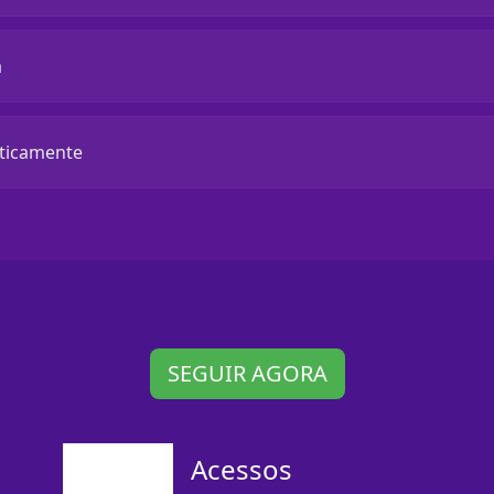
a
aticamente
SEGUIR AGORA
Acessos