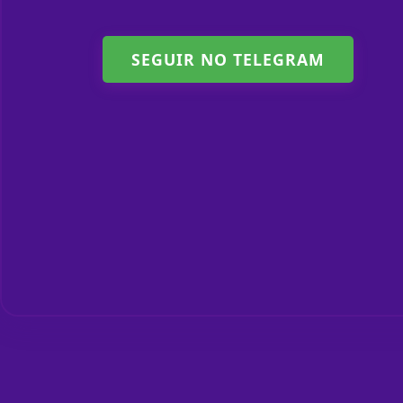
SEGUIR NO TELEGRAM