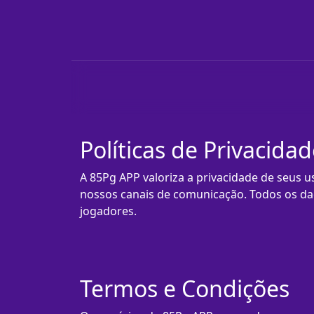
Políticas de Privacida
A 85Pg APP valoriza a privacidade de seus 
nossos canais de comunicação. Todos os dad
jogadores.
Termos e Condições