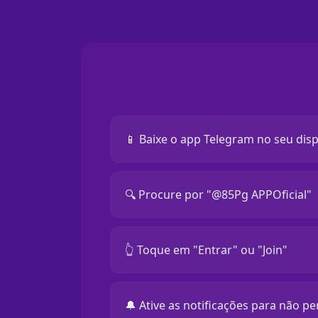
📱 Baixe o app Telegram no seu disp
🔍 Procure por "@85Pg APPOficial"
👆 Toque em "Entrar" ou "Join"
🔔 Ative as notificações para não p