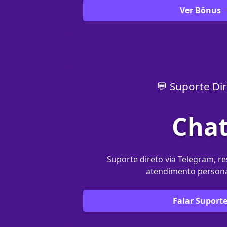
Ver Bônus
💬 Suporte Di
Cha
Suporte direto via Telegram, r
atendimento persona
Falar Suport