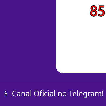
📱 Canal Oficial no Telegram!