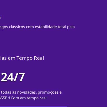
m
gos clássicos com estabilidade total pela
cias em Tempo Real
24/7
e todas as novidades, promoções e
855Brl.Com em tempo real!