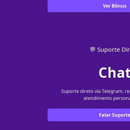
Ver Bônus
💬 Suporte Di
Cha
Suporte direto via Telegram, r
atendimento persona
Falar Suport