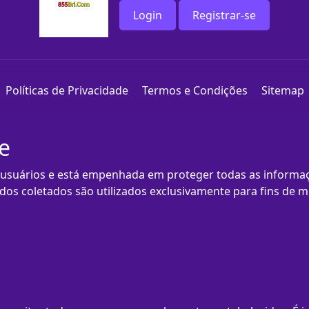
Login
Registrar-se
Políticas de Privacidade
Termos e Condições
Sitemap
de
s usuários e está empenhada em proteger todas as informa
os coletados são utilizados exclusivamente para fins de m