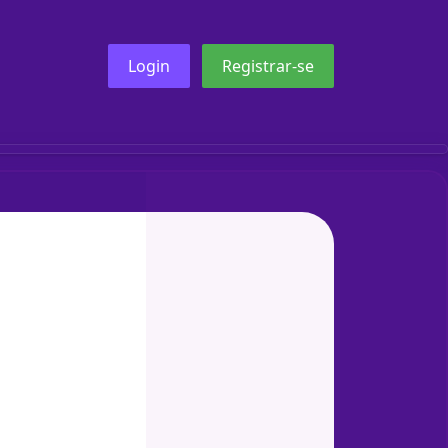
Login
Registrar-se