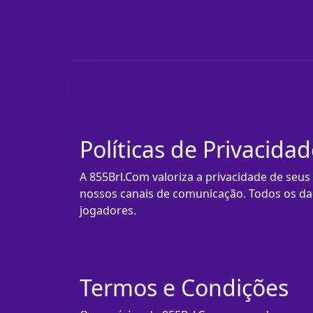
Políticas de Privacida
A 855Brl.Com valoriza a privacidade de seu
nossos canais de comunicação. Todos os dad
jogadores.
Termos e Condições