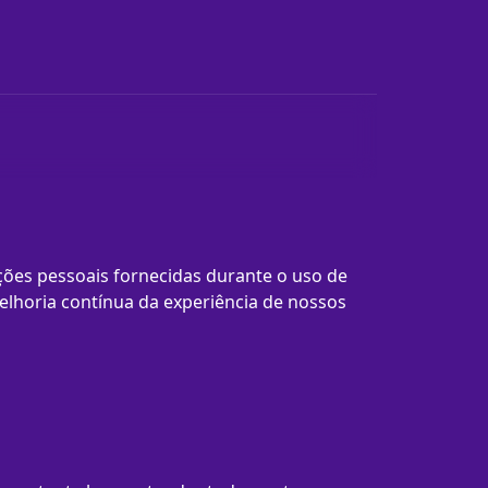
ções pessoais fornecidas durante o uso de
elhoria contínua da experiência de nossos