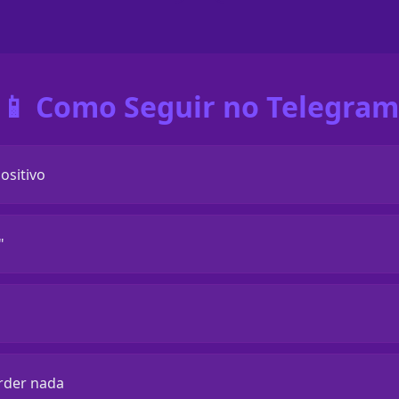
📱 Como Seguir no Telegram
ositivo
"
erder nada