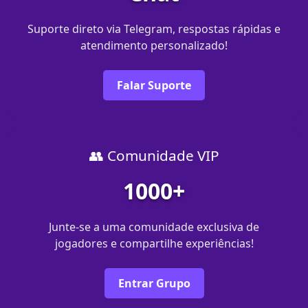
Suporte direto via Telegram, respostas rápidas e
atendimento personalizado!
Falar Suporte
👥 Comunidade VIP
1000+
Junte-se a uma comunidade exclusiva de
jogadores e compartilhe experiências!
Entrar Grupo