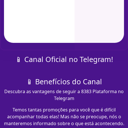
📱 Canal Oficial no Telegram!
📱 Benefícios do Canal
Descubra as vantagens de seguir a 8383 Plataforma no
Telegram
Temos tantas promoções para você que é difícil
acompanhar todas elas! Mas não se preocupe, nós o
manteremos informado sobre o que está acontecendo.