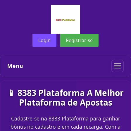
Login
Registrar-se
Menu
📱 8383 Plataforma A Melhor
Plataforma de Apostas
Cadastre-se na 8383 Plataforma para ganhar
bônus no cadastro e em cada recarga. Com a