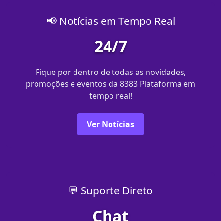
📢 Notícias em Tempo Real
24/7
Fique por dentro de todas as novidades,
promoções e eventos da 8383 Plataforma em
tempo real!
Ver Notícias
💬 Suporte Direto
Chat