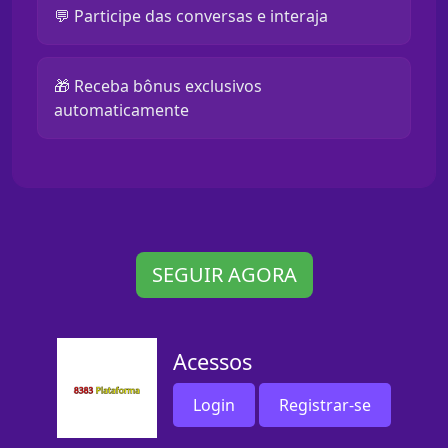
💬 Participe das conversas e interaja
🎁 Receba bônus exclusivos
automaticamente
SEGUIR AGORA
Acessos
Login
Registrar-se