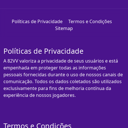
Políticas de Privacidade
Termos e Condições
Sitemap
Políticas de Privacidade
A 82VV valoriza a privacidade de seus usuários e está
empenhada em proteger todas as informações
pessoais fornecidas durante o uso de nossos canais de
comunicação. Todos os dados coletados são utilizados
exclusivamente para fins de melhoria contínua da
experiência de nossos jogadores.
Termos e Condições