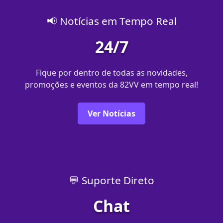
📢 Notícias em Tempo Real
24/7
Fique por dentro de todas as novidades,
promoções e eventos da 82VV em tempo real!
Ver Notícias
💬 Suporte Direto
Chat