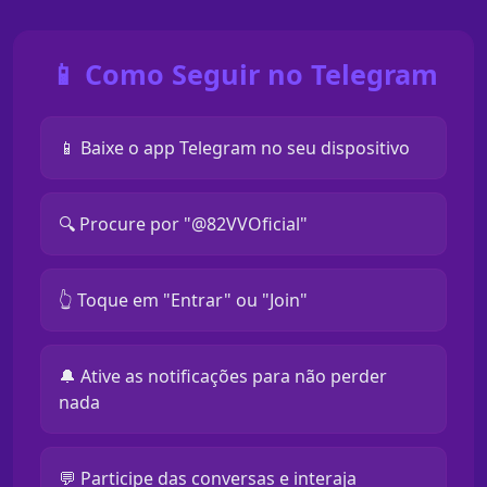
📱 Como Seguir no Telegram
📱 Baixe o app Telegram no seu dispositivo
🔍 Procure por "@82VVOficial"
👆 Toque em "Entrar" ou "Join"
🔔 Ative as notificações para não perder
nada
💬 Participe das conversas e interaja