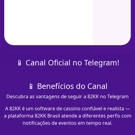
📱 Canal Oficial no Telegram!
📱 Benefícios do Canal
Descubra as vantagens de seguir a 82KK no Telegram
A 82KK é um software de cassino confiável e realista —
a plataforma 82KK Brasil atende a diferentes perfis com
notificações de eventos em tempo real.