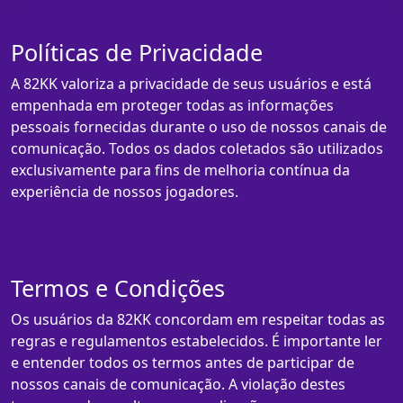
Políticas de Privacidade
A 82KK valoriza a privacidade de seus usuários e está
empenhada em proteger todas as informações
pessoais fornecidas durante o uso de nossos canais de
comunicação. Todos os dados coletados são utilizados
exclusivamente para fins de melhoria contínua da
experiência de nossos jogadores.
Termos e Condições
Os usuários da 82KK concordam em respeitar todas as
regras e regulamentos estabelecidos. É importante ler
e entender todos os termos antes de participar de
nossos canais de comunicação. A violação destes