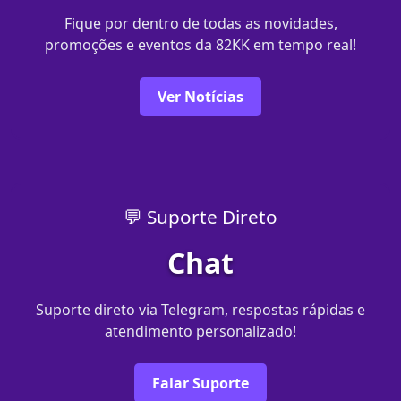
Fique por dentro de todas as novidades,
promoções e eventos da 82KK em tempo real!
Ver Notícias
💬 Suporte Direto
Chat
Suporte direto via Telegram, respostas rápidas e
atendimento personalizado!
Falar Suporte