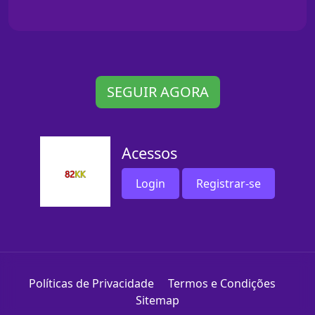
SEGUIR AGORA
Acessos
Login
Registrar-se
Políticas de Privacidade
Termos e Condições
Sitemap