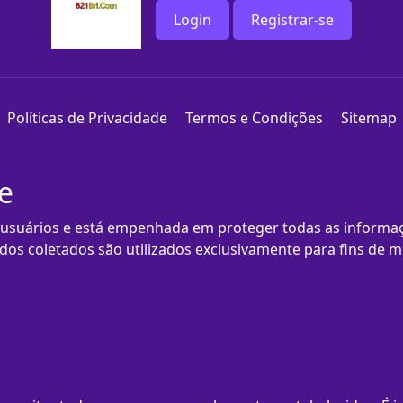
Login
Registrar-se
Políticas de Privacidade
Termos e Condições
Sitemap
de
s usuários e está empenhada em proteger todas as informa
os coletados são utilizados exclusivamente para fins de m