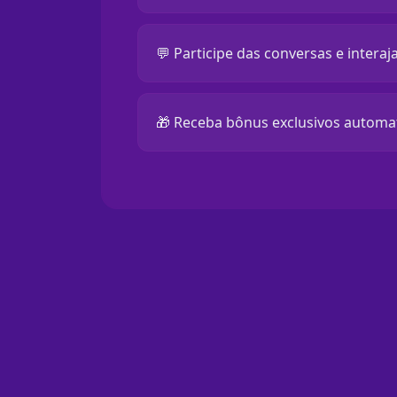
💬 Participe das conversas e interaj
🎁 Receba bônus exclusivos autom