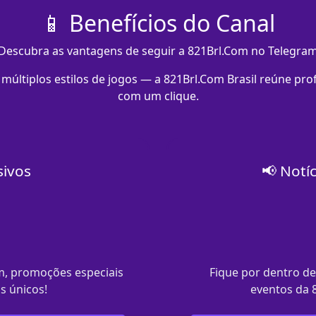
📱 Benefícios do Canal
Descubra as vantagens de seguir a 821Brl.Com no Telegra
múltiplos estilos de jogos — a 821Brl.Com Brasil reúne prof
com um clique.
sivos
📢 Notí
m, promoções especiais
Fique por dentro d
s únicos!
eventos da 