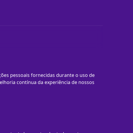
ções pessoais fornecidas durante o uso de
elhoria contínua da experiência de nossos