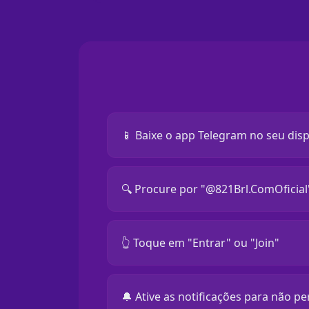
📱 Baixe o app Telegram no seu disp
🔍 Procure por "@821Brl.ComOficial
👆 Toque em "Entrar" ou "Join"
🔔 Ative as notificações para não p