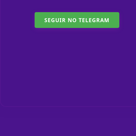
SEGUIR NO TELEGRAM