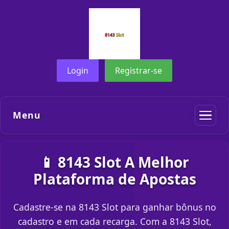
Login
Registrar-se
Menu
📱 8143 Slot A Melhor
Plataforma de Apostas
Cadastre-se na 8143 Slot para ganhar bônus no
cadastro e em cada recarga. Com a 8143 Slot,