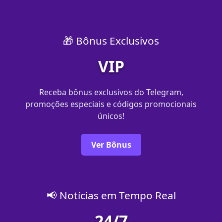
🎁 Bônus Exclusivos
VIP
Receba bônus exclusivos do Telegram,
promoções especiais e códigos promocionais
únicos!
Ver Bônus
📢 Notícias em Tempo Real
24/7