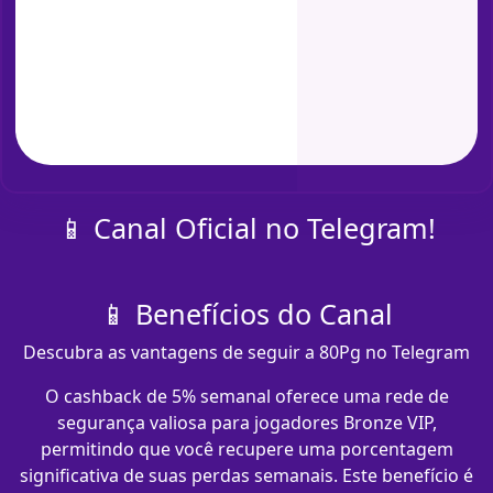
📱 Canal Oficial no Telegram!
📱 Benefícios do Canal
Descubra as vantagens de seguir a 80Pg no Telegram
O cashback de 5% semanal oferece uma rede de
segurança valiosa para jogadores Bronze VIP,
permitindo que você recupere uma porcentagem
significativa de suas perdas semanais. Este benefício é