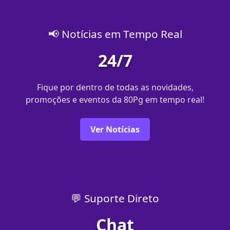
📢 Notícias em Tempo Real
24/7
Fique por dentro de todas as novidades,
promoções e eventos da 80Pg em tempo real!
Ver Notícias
💬 Suporte Direto
Chat