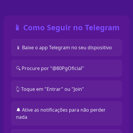
📱 Como Seguir no Telegram
📱 Baixe o app Telegram no seu dispositivo
🔍 Procure por "@80PgOficial"
👆 Toque em "Entrar" ou "Join"
🔔 Ative as notificações para não perder
nada