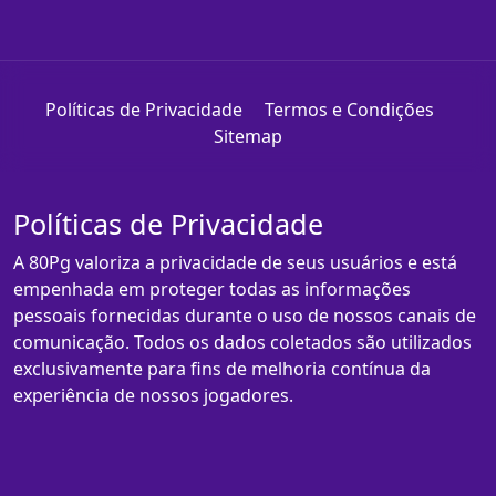
Políticas de Privacidade
Termos e Condições
Sitemap
Políticas de Privacidade
A 80Pg valoriza a privacidade de seus usuários e está
empenhada em proteger todas as informações
pessoais fornecidas durante o uso de nossos canais de
comunicação. Todos os dados coletados são utilizados
exclusivamente para fins de melhoria contínua da
experiência de nossos jogadores.