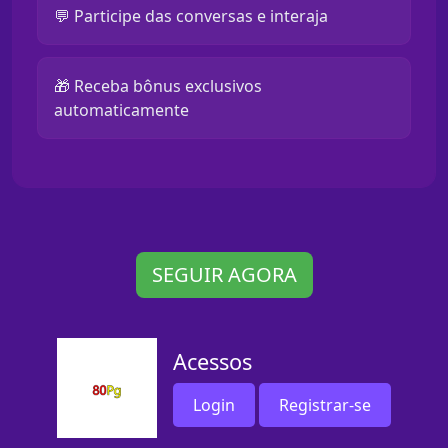
💬 Participe das conversas e interaja
🎁 Receba bônus exclusivos
automaticamente
SEGUIR AGORA
Acessos
Login
Registrar-se