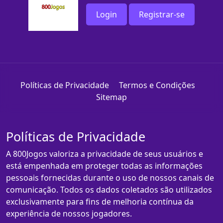
Login
Registrar-se
Políticas de Privacidade
Termos e Condições
Sitemap
Políticas de Privacidade
A 800Jogos valoriza a privacidade de seus usuários e
está empenhada em proteger todas as informações
pessoais fornecidas durante o uso de nossos canais de
comunicação. Todos os dados coletados são utilizados
exclusivamente para fins de melhoria contínua da
experiência de nossos jogadores.