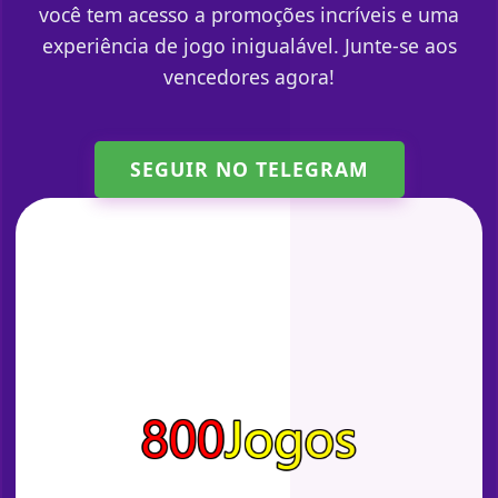
você tem acesso a promoções incríveis e uma
experiência de jogo inigualável. Junte-se aos
vencedores agora!
SEGUIR NO TELEGRAM