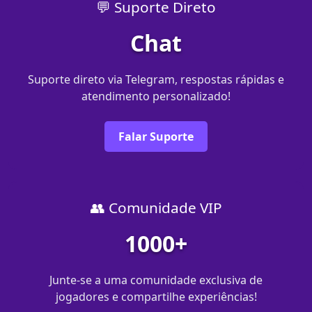
💬 Suporte Direto
Chat
Suporte direto via Telegram, respostas rápidas e
atendimento personalizado!
Falar Suporte
👥 Comunidade VIP
1000+
Junte-se a uma comunidade exclusiva de
jogadores e compartilhe experiências!