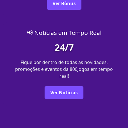
Ver Bônus
📢 Notícias em Tempo Real
24/7
Fique por dentro de todas as novidades,
promoções e eventos da 800Jogos em tempo
real!
Ver Notícias