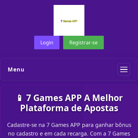
Login
Registrar-se
Menu
📱 7 Games APP A Melhor
Plataforma de Apostas
Cadastre-se na 7 Games APP para ganhar bônus
no cadastro e em cada recarga. Com a 7 Games