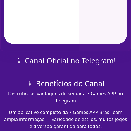
📱 Canal Oficial no Telegram!
📱 Benefícios do Canal
Descubra as vantagens de seguir a 7 Games APP no
Telegram
Um aplicativo completo da 7 Games APP Brasil com
ampla informação — variedade de estilos, muitos jogos
e diversão garantida para todos.