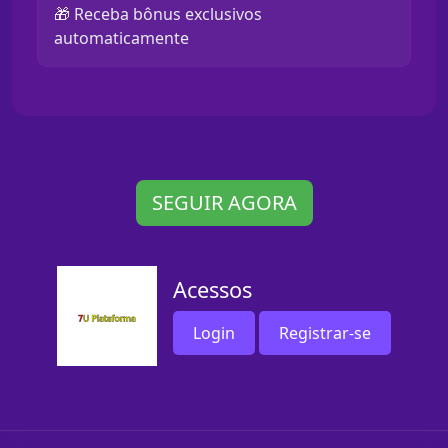
🎁 Receba bônus exclusivos
automaticamente
SEGUIR AGORA
Acessos
Login
Registrar-se