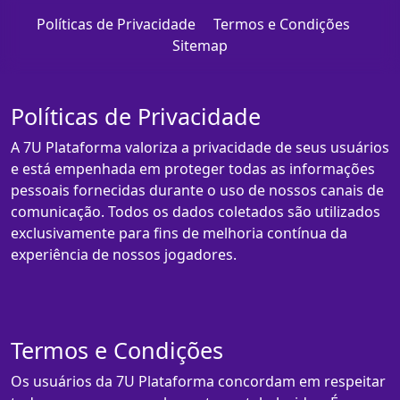
Políticas de Privacidade
Termos e Condições
Sitemap
Políticas de Privacidade
A 7U Plataforma valoriza a privacidade de seus usuários
e está empenhada em proteger todas as informações
pessoais fornecidas durante o uso de nossos canais de
comunicação. Todos os dados coletados são utilizados
exclusivamente para fins de melhoria contínua da
experiência de nossos jogadores.
Termos e Condições
Os usuários da 7U Plataforma concordam em respeitar