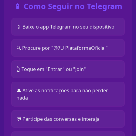
📱 Como Seguir no Telegram
📱 Baixe o app Telegram no seu dispositivo
🔍 Procure por "@7U PlataformaOficial"
👆 Toque em "Entrar" ou "Join"
🔔 Ative as notificações para não perder
nada
💬 Participe das conversas e interaja