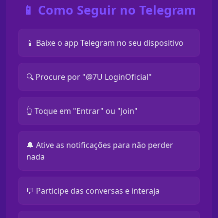
📱 Como Seguir no Telegram
📱 Baixe o app Telegram no seu dispositivo
🔍 Procure por "@7U LoginOficial"
👆 Toque em "Entrar" ou "Join"
🔔 Ative as notificações para não perder
nada
💬 Participe das conversas e interaja