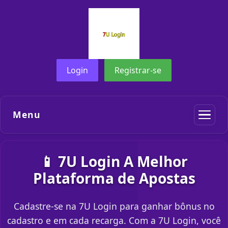
Login
Registrar-se
Menu
📱 7U Login A Melhor
Plataforma de Apostas
Cadastre-se na 7U Login para ganhar bônus no
cadastro e em cada recarga. Com a 7U Login, você