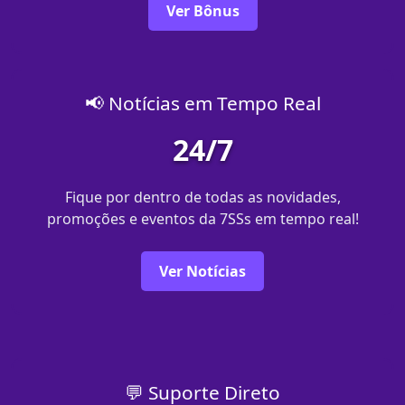
Ver Bônus
📢 Notícias em Tempo Real
24/7
Fique por dentro de todas as novidades,
promoções e eventos da 7SSs em tempo real!
Ver Notícias
💬 Suporte Direto